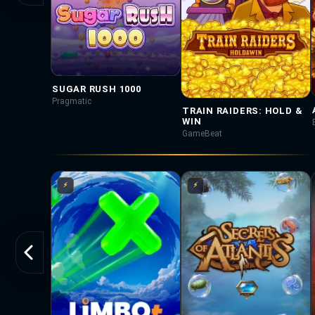
SUGAR RUSH 1000
Pragmatic
TRAIN RAIDERS: HOLD &
WIN
GameBeat
⚡
⚡