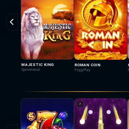
MAJESTIC KING
ROMAN COIN
Spinomenal
PoggiPlay
⚡