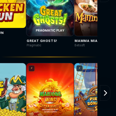
UN
GREAT GHOSTS!
MAMMA MIA! 2
Pragmatic
Betsoft
⚡
⚡