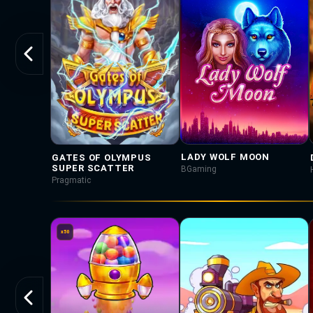
LADY WOLF MOON
GATES OF OLYMPUS
SUPER SCATTER
BGaming
Pragmatic
x50