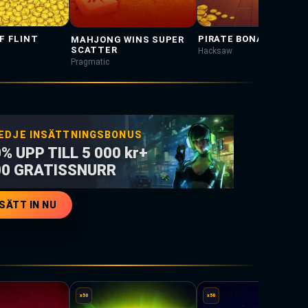
F FLINT
PIRATE BONANZA 2
MAHJONG WINS SUPER
SCATTER
Hacksaw
Pragmatic
EDJE INSÄTTNINGSBONUS
% UPP TILL 5 000 kr+
00 GRATISSNURR
SÄTT IN NU
x50
x50