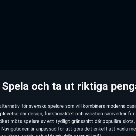
 Spela och ta ut riktiga peng
t alternativ för svenska spelare som vill kombinera moderna ca
plevelse där design, funktionalitet och variation samverkar fö
ket möts spelare av ett tydligt gränssnitt där populära slots, 
d. Navigationen är anpassad för att göra det enkelt att växla m