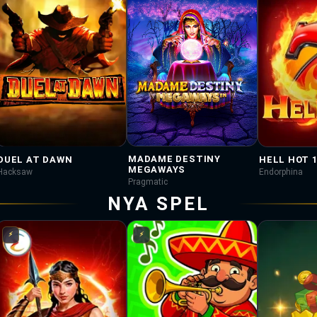
MADAME DESTINY
DUEL AT DAWN
HELL HOT 1
MEGAWAYS
Hacksaw
Endorphina
Pragmatic
NYA SPEL
⚡
⚡