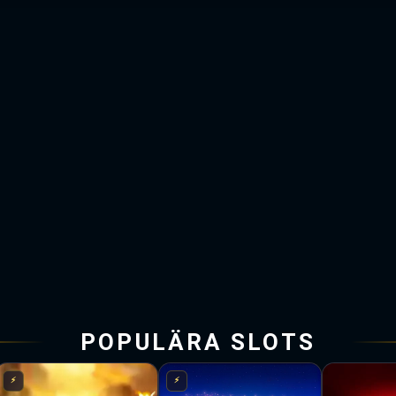
POPULÄRA SLOTS
⚡
⚡